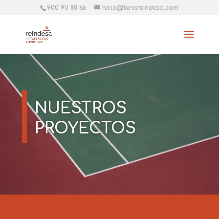
900 90 88 66
hola@tenisreindesa.com
NUESTROS
PROYECTOS