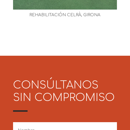
REHABILITACIÓN CELRÀ, GIRONA
CONSÚLTANOS
SIN COMPROMISO