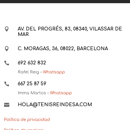

AV. DEL PROGRÉS, 83, 08340, VILASSAR DE
MAR

C. MORAGAS, 36, 08022, BARCELONA

692 632 832
Rafel Reig –
Whatsapp

667 25 87 59
Imma Martos –
Whatsapp

HOLA@TENISREINDESA.COM
Política de privacidad