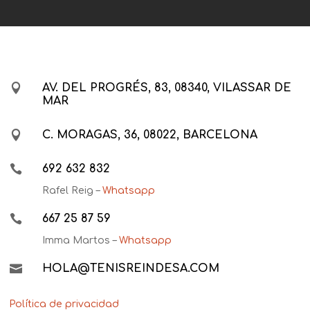

AV. DEL PROGRÉS, 83, 08340, VILASSAR DE
MAR

C. MORAGAS, 36, 08022, BARCELONA

692 632 832
Rafel Reig –
Whatsapp

667 25 87 59
Imma Martos –
Whatsapp

HOLA@TENISREINDESA.COM
Política de privacidad