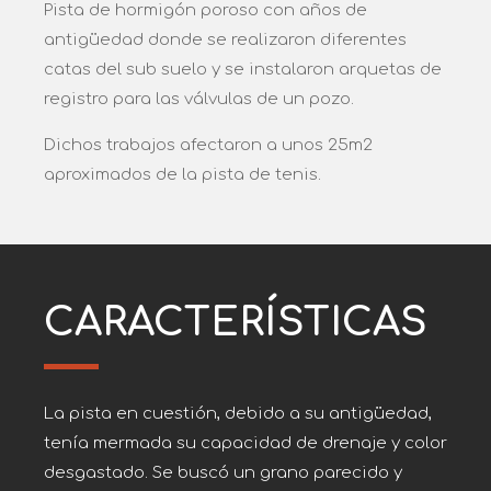
Pista de hormigón poroso con años de
antigüedad donde se realizaron diferentes
catas del sub suelo y se instalaron arquetas de
registro para las válvulas de un pozo.
Dichos trabajos afectaron a unos 25m2
aproximados de la pista de tenis.
CARACTERÍSTICAS
La pista en cuestión, debido a su antigüedad,
tenía mermada su capacidad de drenaje y color
desgastado. Se buscó un grano parecido y