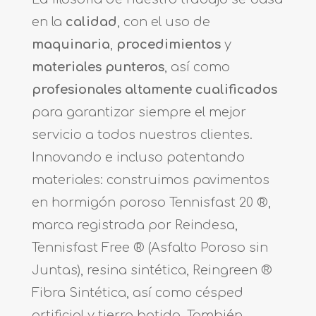
en la
calidad
, con el uso de
maquinaria
,
procedimientos
y
materiales
punteros
, así como
profesionales altamente cualificados
para garantizar siempre el mejor
servicio a todos nuestros clientes.
Innovando e incluso patentando
materiales: c
onstruimos pavimentos
en hormigón poroso
Tennisfast
20 ®,
marca registrada por Reindesa,
Tennisfast
Free ® (Asfalto Poroso sin
Juntas), resina sintética,
Reingreen
®
Fibra Sintética, así como césped
artificial y tierra batida. También