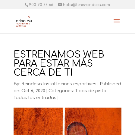
900 90 88 66
hola@tenisreindesa.com
ESTRENAMOS WEB
PARA ESTAR MÁS
CERCA DE TI
By:
Reindesa Instal·lacions esportives
|
Published
on: Oct 6, 2020
|
Categories:
Tipos de pista
,
Todas las entradas
|