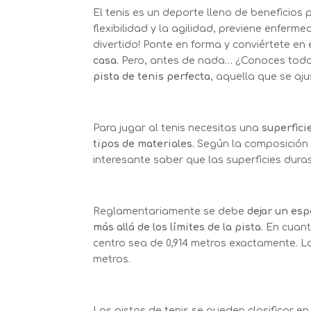
El tenis es un deporte lleno de beneficios 
flexibilidad y la agilidad, previene enfer
divertido! Ponte en forma y conviértete en e
casa.
Pero, antes de nada… ¿Conoces todo
pista de tenis perfecta
, aquella que se aj
Para jugar al tenis necesitas una
superfici
tipos de materiales.
Según la composición 
interesante saber que las superficies dura
Reglamentariamente se debe
dejar un esp
más allá de los límites de la pista
. En cuan
centro sea de 0,914 metros exactamente. L
metros.
Las pistas de tenis se pueden clasificar en 