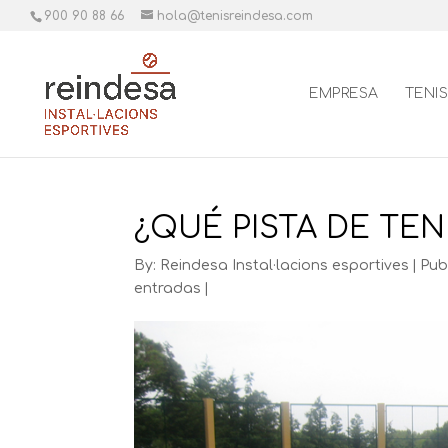
900 90 88 66
hola@tenisreindesa.com
EMPRESA
TENIS
¿QUÉ PISTA DE TEN
By:
Reindesa Instal·lacions esportives
|
Pub
entradas
|