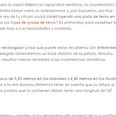
para la salud. Mejora la capacidad aeróbica, la coordinación, 
medades óseas como la osteoporosis y, por supuesto, ¡es muy
l rey de tu círculo social
construyendo una pista de tenis en
s los
tipos de pistas de tenis
? Es primordial para
construir t
uste más a tus necesidades y contexto.
e rectangular y lisa
que puede estar recubierta con
diferente
elegida obtendremos un bote distinto de la pelota. Resulta
s resultan menos sensibles a las inclemencias climáticas.
acio de 3,65 metros en los laterales y 6,40 metros en los fond
to a la red divisora debemos tener en cuenta que su altura al
os postes que la sostienen deben tener una longitud de 1,07
l
entas y rápidas
. Esto dependerá del material de la superfici