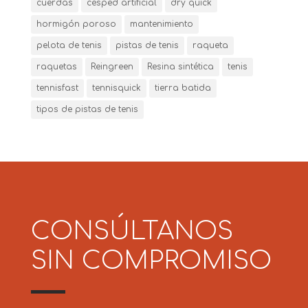
cuerdas
césped artificial
dry quick
hormigón poroso
mantenimiento
pelota de tenis
pistas de tenis
raqueta
raquetas
Reingreen
Resina sintética
tenis
tennisfast
tennisquick
tierra batida
tipos de pistas de tenis
CONSÚLTANOS
SIN COMPROMISO