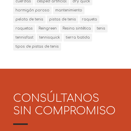
cuerdas
césped artificial
dry quick
hormigón poroso
mantenimiento
pelota de tenis
pistas de tenis
raqueta
raquetas
Reingreen
Resina sintética
tenis
tennisfast
tennisquick
tierra batida
tipos de pistas de tenis
CONSÚLTANOS
SIN COMPROMISO